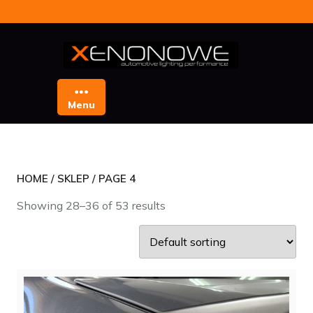
Skip
to
content
Menu
HOME
/
SKLEP
/ PAGE 4
Showing 28–36 of 53 results