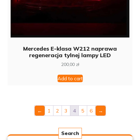
Mercedes E-klasa W212 naprawa
regeneracja tylnej lampy LED
200,00
zł
Add to cart
←
1
2
3
4
5
6
→
Search