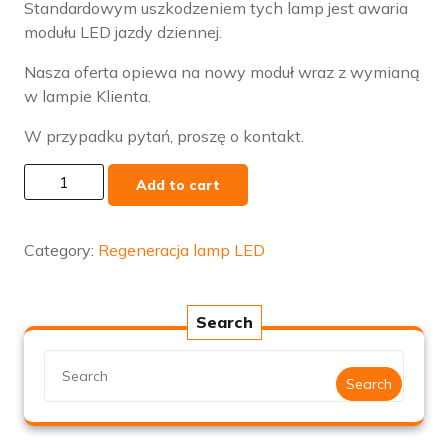
Standardowym uszkodzeniem tych lamp jest awaria
modułu LED jazdy dziennej.
Nasza oferta opiewa na nowy moduł wraz z wymianą
w lampie Klienta.
W przypadku pytań, proszę o kontakt.
Mazda
Add to cart
CX-
5
naprawa
Category:
Regeneracja lamp LED
regeneracja
modułu
LED
Search
pozycyjnych
i
Search
dziennych
DRL
quantity