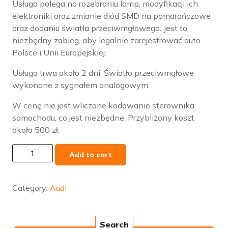
Usługa polega na rozebraniu lamp, modyfikacji ich
elektroniki oraz zmianie diód SMD na pomarańczowe
oraz dodaniu światła przeciwmgłowego. Jest to
niezbędny zabieg, aby legalnie zarejestrować auto
Polsce i Unii Europejskiej.
Usługa trwa około 2 dni. Światło przeciwmgłowe
wykonane z sygnałem analogowym.
W cenę nie jest wliczone kodowanie sterownika
samochodu, co jest niezbędne. Przybliżony koszt
około 500 zł.
Audi
Add to cart
A5
8W6
2020+
Category:
Audi
modyfikacja
lamp
na
Search