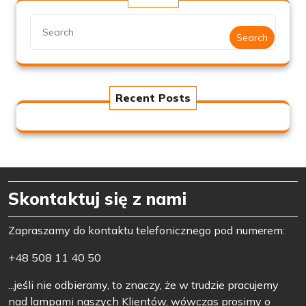
EU,
kodowanie
Search
lamp
quantity
Recent Posts
Skontaktuj się z nami
Zapraszamy do kontaktu telefonicznego pod numerem:
+48 508 11 40 50
...jeśli nie odbieramy, to znaczy, że w trudzie pracujemy
nad lampami naszych Klientów, wówczas prosimy o