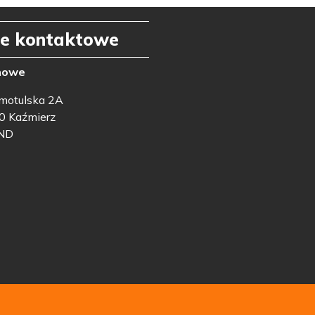
e kontaktowe
nowe
amotulska 2A
0 Kaźmierz
ND