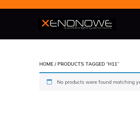
Skip
to
content
HOME
/ PRODUCTS TAGGED “H11”
No products were found matching yo