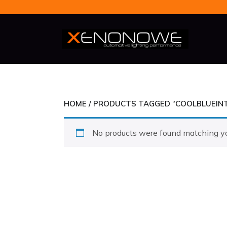
Skip
to
content
HOME
/ PRODUCTS TAGGED “COOLBLUEIN
No products were found matching yo