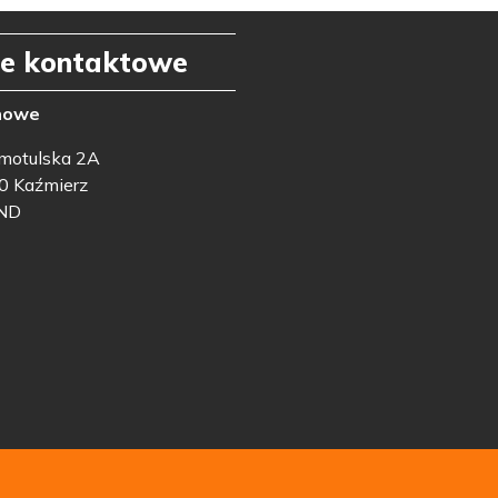
e kontaktowe
nowe
amotulska 2A
0 Kaźmierz
ND