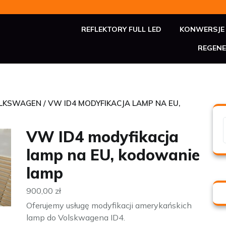
REFLEKTORY FULL LED
KONWERSJE 
REGENE
LKSWAGEN
/ VW ID4 MODYFIKACJA LAMP NA EU,
VW ID4 modyfikacja
lamp na EU, kodowanie
lamp
900,00
zł
Oferujemy usługę modyfikacji amerykańskich
lamp do Volskwagena ID4.