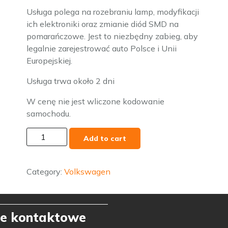
Usługa polega na rozebraniu lamp, modyfikacji
ich elektroniki oraz zmianie diód SMD na
pomarańczowe. Jest to niezbędny zabieg, aby
legalnie zarejestrować auto Polsce i Unii
Europejskiej.
Usługa trwa około 2 dni
W cenę nie jest wliczone kodowanie
samochodu.
VW
Add to cart
ID4
modyfikacja
lamp
Category:
Volkswagen
na
EU,
kodowanie
e kontaktowe
lamp