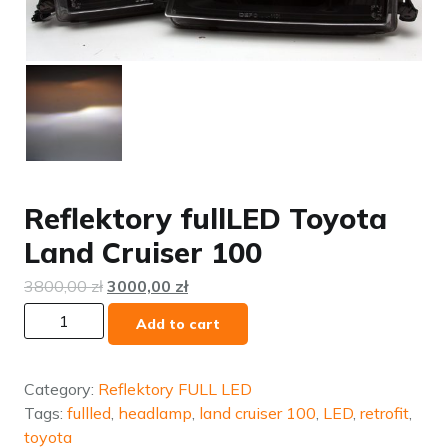
Reflektory fullLED Toyota
Land Cruiser 100
3800,00
zł
3000,00
zł
Reflektory
Add to cart
fullLED
Toyota
Land
Category:
Reflektory FULL LED
Cruiser
Tags:
fullled
,
headlamp
,
land cruiser 100
,
LED
,
retrofit
,
100
toyota