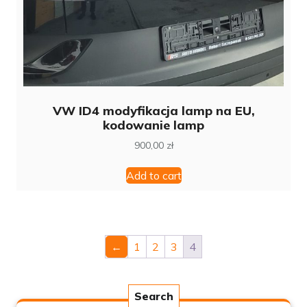
VW ID4 modyfikacja lamp na EU,
kodowanie lamp
900,00
zł
Add to cart
←
1
2
3
4
Search